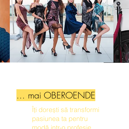
... mai OBEROENDE
Îți dorești să transformi
pasiunea ta pentru
modă intr-o profesie