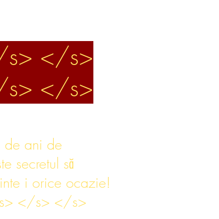
/s> </s>
/s> </s>
0 de ani de
te secretul să
minte i orice ocazie!
s> </s> </s>