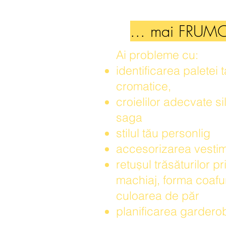
... mai FRUM
Ai probleme cu:
identificarea paletei t
cromatice,
croielilor adecvate si
saga
stilul tău personlig
accesorizarea vestim
retușul trăsăturilor pr
machiaj, forma coafuri
culoarea de păr
planificarea gardero