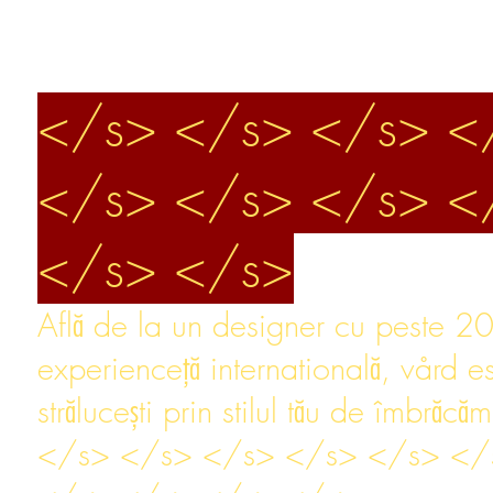
STILUL PERSONAL?
</s> </s> </s> <
</s> </s> </s> <
</s> </s>
Află de la un designer cu peste 2
experienceță internatională, vård es
strălucești prin stilul tău de îmbrăcă
</s> </s> </s> </s> </s> </