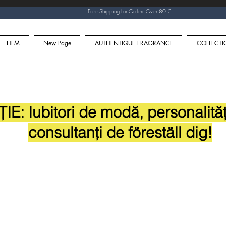
Free Shipping for Orders Over 80 €
HEM
New Page
AUTHENTIQUE FRAGRANCE
COLLECTI
WEBINAR
E: Iubitori de modă, personalități, 
consultanți de föreställ dig!
CUM SA IȚI CREEZI
IMAGINE DE SUCC