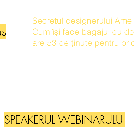
Secretul designerului Ame
us
Cum își face bagajul cu do
are 53 de ținute pentru ori
Deltagande gratuit
SPEAKERUL WEBINARULUI