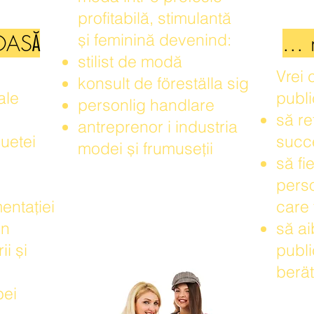
profitabilă, stimulantă
OASĂ
...
și feminină devenind:
stilist de modă
Vrei 
konsult de föreställa sig
ale
publi
personlig handlare
să re
antreprenor i industria
luetei
succe
modei și frumuseții
să fi
perso
entației
care 
in
să a
i și
publi
berät
bei