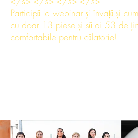
</s> </s> </s> </s>
Participă la webinar și învață și cum
cu doar 13 piese și să ai 53 de țin
comfortabile pentru călatorie!
De