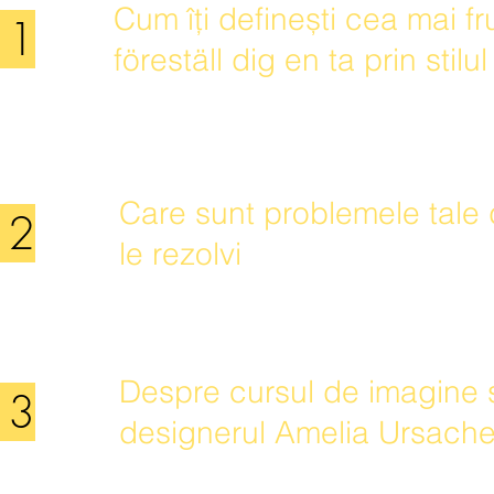
Cum îți definești cea mai 
 1
föreställ dig en ta prin stilu
Care sunt problemele tale d
 2
le rezolvi
Despre cursul de imagine si
 3
designerul Amelia Ursach