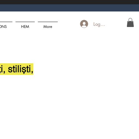
Logga in
ONS
HEM
More
stiliști,
 O
ES PRIN