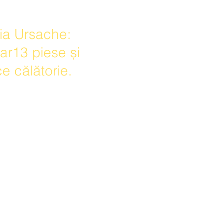
lia Ursache:
ar13 piese și
ce călătorie.