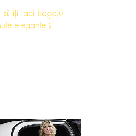
 să îți faci bagajul
ute elegante și
ltagande gratuit