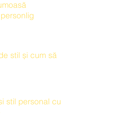
frumoasă
l personlig
e stil și cum să
 stil personal cu
e