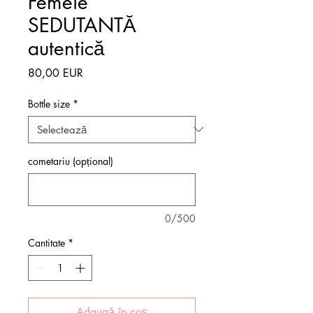
Femeie
SEDUTANTĂ
autentică
Preț
80,00 EUR
Bottle size
*
cometariu (opțional)
0/500
Cantitate
*
Adaugă în coș