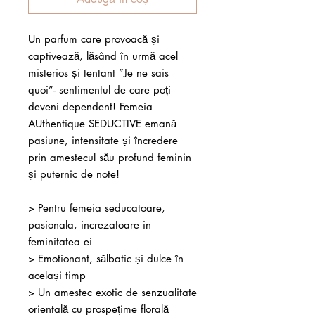
Un parfum care provoacă și
captivează, lăsând în urmă acel
misterios și tentant ”Je ne sais
quoi”- sentimentul de care poți
deveni dependent! Femeia
AUthentique SEDUCTIVE emană
pasiune, intensitate și încredere
prin amestecul său profund feminin
și puternic de note!
> Pentru femeia seducatoare,
pasionala, increzatoare in
feminitatea ei
> Emotionant, sălbatic și dulce în
același timp
> Un amestec exotic de senzualitate
orientală cu prospețime florală