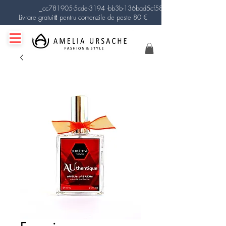
_cc781905-5cde-3194 -bb3b-136bad5cf58d_
Livrare gratuită pentru comenzile de peste 80 €