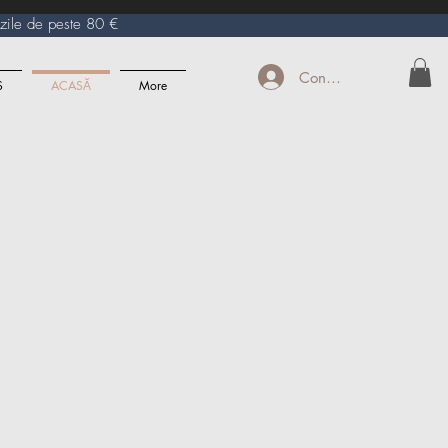
le de peste 80 €
Conectează-te
S
ACASĂ
More