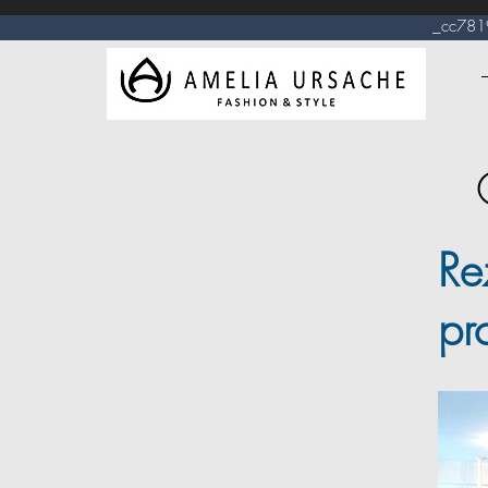
_cc781905-5cd
Rez
pr