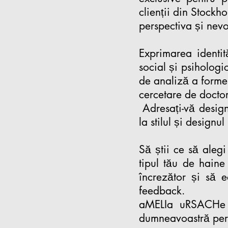
clienții din Stockh
perspectiva și nevo
Exprimarea identit
social și psiholog
de analiză a formei
cercetare de docto
Adresați-vă designe
la stilul și design
Să știi ce să alegi
tipul tău de haine 
încrezător și să 
feedback.
aMELIa uRSACHe v
dumneavoastră per