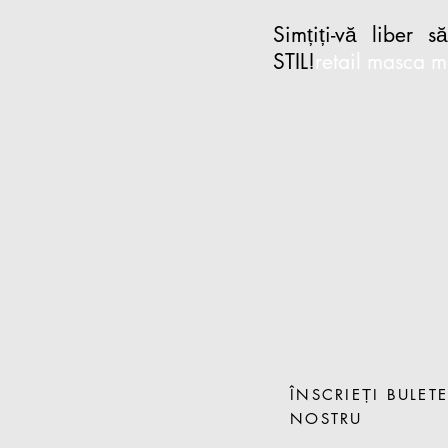
Simțiți-vă liber s
STIL!
retail masca m
ÎNSCRIEȚI BULET
NOSTRU