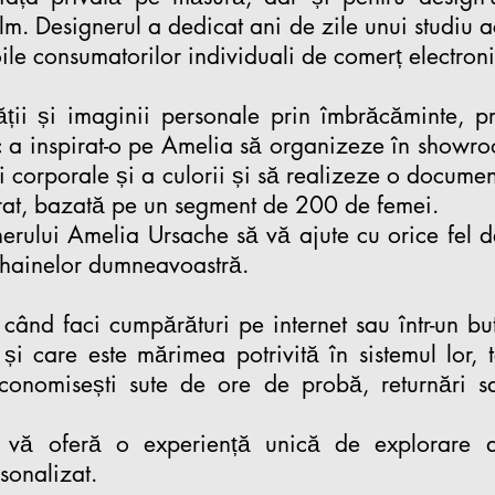
olm. Designerul a dedicat ani de zile unui studiu
ile consumatorilor individuali de comerț electroni
ății și imaginii personale prin îmbrăcăminte, p
ic a inspirat-o pe Amelia să organizeze în showr
 corporale și a culorii și să realizeze o docume
rat, bazată pe un segment de 200 de femei.
rului Amelia Ursache să vă ajute cu orice fel de
ul hainelor dumneavoastră.
 când faci cumpărături pe internet sau într-un bu
și care este mărimea potrivită în sistemul lor, 
economisești sute de ore de probă, returnări s
ă oferă o experiență unică de explorare a
sonalizat.