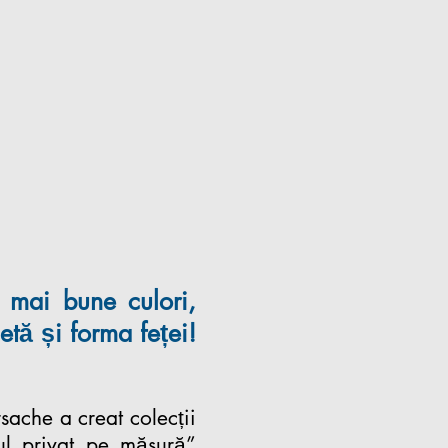
 mai bune culori,
uetă
și forma feței!
ache a creat colecții
ul privat pe măsură”