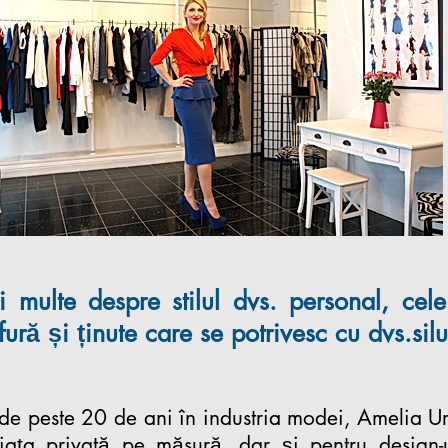
ulte despre stilul dvs. personal, cele
fură și ținute care se potrivesc cu dvs.
sil
 peste 20 de ani în industria modei, Amelia Urs
piața privată pe măsură, dar și pentru design-