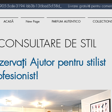
e-3194 -bb3b-136bad5cf58d_ Livrare gratuită pentru comenzi
ACASĂ
New Page
PARFUM AUTENTICO
COLLECTION
CONSULTARE DE STIL
ervați Ajutor pentru stilist
ofesionist!