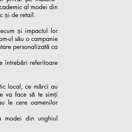
 academic al modei din
c și de retail.
recum și impactul lor
oom-ul său o campanie
ntare personalizată ca
 întrebări referitoare
tic local, ce mărci au
te va face să te simți
au le cere oamenilor
 modei din unghiul