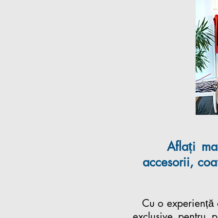
Aflați mai m
accesorii, coa
Cu o experiență de
exclusive pentru 