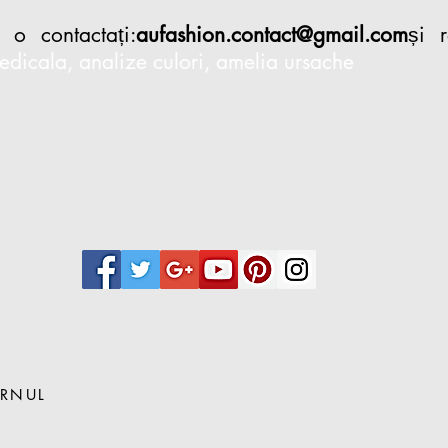
ă o contactați:
aufashion.contact@gmail.com
și 
edicala, analize culori, amelia ursache
ERNUL